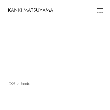
メ
イ
MENU
ン
コ
ン
Foods
テ
ン
ツ
へ
移
動
TOP
Foods